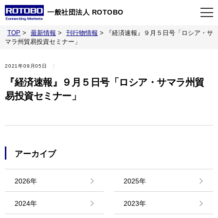
一般社団法人 ROTOBO
TOP
>
最新情報
>
刊行物情報
>
『経済速報』９月５日号「ロシア・サ
TOP
マラ州貿易投資セミナー」
2021年09月05日
最新情報
『経済速報』９月５日号「ロシア・サマラ州貿
易投資セミナー」
当会について
イベント
アーカイブ
事業案内
2026年
2025年
刊行物
2024年
2023年