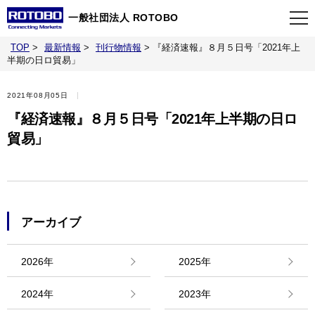
一般社団法人 ROTOBO
TOP
>
最新情報
>
刊行物情報
>
『経済速報』８月５日号「2021年上
TOP
半期の日ロ貿易」
2021年08月05日
最新情報
『経済速報』８月５日号「2021年上半期の日ロ
貿易」
当会について
イベント
アーカイブ
事業案内
2026年
2025年
刊行物
2024年
2023年