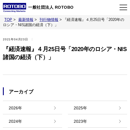
一般社団法人 ROTOBO
TOP
>
最新情報
>
刊行物情報
>
『経済速報』４月25日号「2020年の
TOP
ロシア・NIS諸国の経済（下）」
2021年04月23日
最新情報
『経済速報』４月25日号「2020年のロシア・NIS
諸国の経済（下）」
当会について
イベント
アーカイブ
事業案内
2026年
2025年
刊行物
2024年
2023年