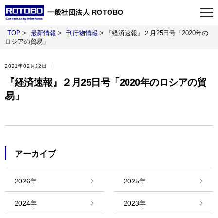
一般社団法人 ROTOBO
TOP
>
最新情報
>
刊行物情報
>
『経済速報』２月25日号「2020年の
TOP
ロシアの貿易」
2021年02月22日
最新情報
『経済速報』２月25日号「2020年のロシアの貿
易」
当会について
イベント
アーカイブ
事業案内
2026年
2025年
刊行物
2024年
2023年