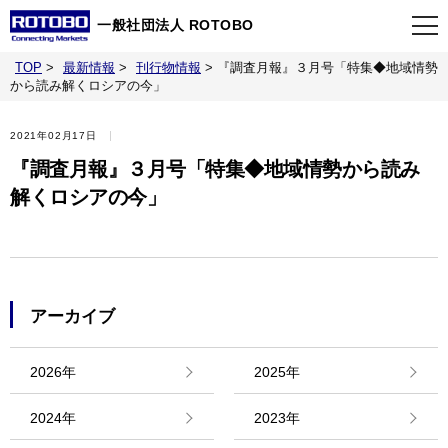
一般社団法人 ROTOBO
TOP
>
最新情報
>
刊行物情報
>
『調査月報』３月号「特集◆地域情勢
TOP
から読み解くロシアの今」
2021年02月17日
最新情報
『調査月報』３月号「特集◆地域情勢から読み
解くロシアの今」
当会について
イベント
アーカイブ
事業案内
2026年
2025年
刊行物
2024年
2023年