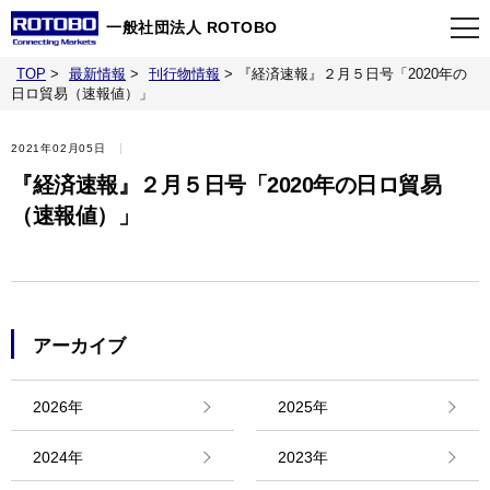
一般社団法人 ROTOBO
TOP
>
最新情報
>
刊行物情報
>
『経済速報』２月５日号「2020年の
TOP
日ロ貿易（速報値）」
2021年02月05日
最新情報
『経済速報』２月５日号「2020年の日ロ貿易
（速報値）」
当会について
イベント
アーカイブ
事業案内
2026年
2025年
刊行物
2024年
2023年