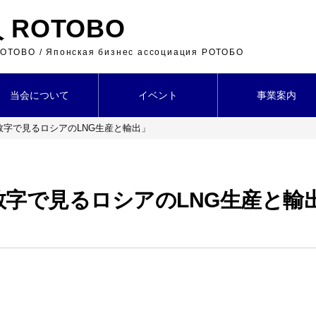
ROTOBO
 ROTOBO / Японская бизнес ассоциация РОТОБО
当会について
イベント
事業案内
数字で見るロシアのLNG生産と輸出」
数字で見るロシアのLNG生産と輸