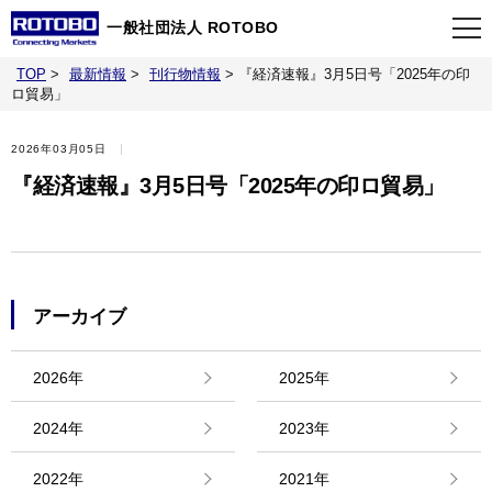
一般社団法人 ROTOBO
TOP
>
最新情報
>
刊行物情報
>
『経済速報』3月5日号「2025年の印
TOP
ロ貿易」
2026年03月05日
最新情報
『経済速報』3月5日号「2025年の印ロ貿易」
当会について
イベント
アーカイブ
事業案内
2026年
2025年
2024年
2023年
刊行物
2022年
2021年