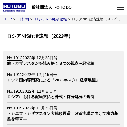
一般社団法人 ROTOBO
TOP
>
刊行物
>
ロシアNIS経済速報
>
ロシアNIS経済速報（2022年）
TOP
ロシアNIS経済速報（2022年）
最新情報
No.1912
2022年 12月25日号
当会について
続・カザフスタンを読み解く３つの視点～経済編
No.1911
2022年 12月15日号
イベント
ロシア国内専門家による「2023年マクロ経済展望」
No.1910
2022年 12月５日号
事業案内
ロシアにおける配当支払と株式・持分処分の規制
No.1909
2022年 11月25日号
刊行物
トカエフ・カザフスタン大統領再選―改革実現に向けて権力基
盤を確立―