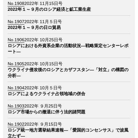
情報館
No.1908
2022年 11月15日号
2022年１～９月のロシア経済と鉱工業生産
No.1907
2022年 11月５日号
2022年１～９月の日ロ貿易
No.1906
2022年 10月25日号
ロシアにおける外資系企業の活動状況―戦略策定センターレポ
ート―
No.1905
2022年 10月15日号
ウクライナ侵攻後のロシアとカザフスタン―「対立」の構図の
分析―
No.1904
2022年 10月５日号
ロシアによるウクライナ占領地域の併合
No.1903
2022年 ９月25日号
ロシア市場からの撤退に伴う法的諸問題
No.1902
2022年 ９月15日号
ロシア統一地方選挙結果速報―「愛国的コンセンサス」で波風
立たず―