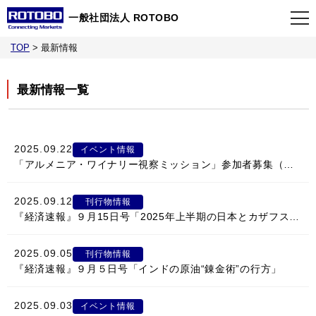
一般社団法人 ROTOBO
TOP
>
最新情報
TOP
最新情報一覧
最新情報
当会について
2025.09.22
イベント情報
「アルメニア・ワイナリー視察ミッション」参加者募集（推奨フライト変更）
イベント
2025.09.12
刊行物情報
『経済速報』９月15日号「2025年上半期の日本とカザフスタンの貿易」
事業案内
2025.09.05
刊行物情報
『経済速報』９月５日号「インドの原油“錬金術”の行方」
刊行物
2025.09.03
イベント情報