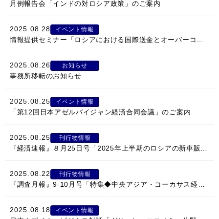
月例報告会「インドの対ロシア政策」のご案内
情報館
2025.08.28
イベント情報
情報提供セミナー「ロシアにおける国際送金とオーバーコンプライアンス問題」開催
2025.08.26
お知らせ
事務所移転のお知らせ
2025.08.25
イベント情報
「第12回日本アゼルバイジャン経済合同会議」のご案内
2025.08.25
刊行物情報
『経済速報』８月25日号「2025年上半期のロシアの新車販売最新動向」
2025.08.22
刊行物情報
『調査月報』9-10月号「特集◆中央アジア・コーカサス経済・貿易の新潮流」
2025.08.18
イベント情報