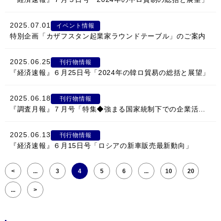
2025.07.01
イベント情報
特別企画「カザフスタン起業家ラウンドテーブル」のご案内
2025.06.25
刊行物情報
『経済速報』６月25日号「2024年の韓ロ貿易の総括と展望」
2025.06.18
刊行物情報
『調査月報』７月号「特集◆強まる国家統制下での企業活動の前途」
2025.06.13
刊行物情報
『経済速報』６月15日号「ロシアの新車販売最新動向」
<
...
3
4
5
6
...
10
20
...
>